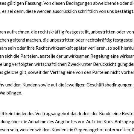
usses gültigen Fassung. Von diesen Bedingungen abweichende oder 
s sei denn, diese werden ausdrücklich schriftlich von uns bestätigt
n aufrechnen, die rechtskräftig festgestellt, unbestritten oder von
en geltend machen, die unbestritten oder rechtskräftig festgestell
am sein oder ihre Rechtswirksamkeit später verlieren, so soll hierdu
ten sich die Parteien, anstelle der unwirksamen Regelung eine wirks
egelung verfolgten wirtschaftlichen Zweck unter Berücksichtigung 
 gleiche gilt, soweit der Vertrag eine von den Parteien nicht vorh
lthy und dem Kunden sowie auf die jeweiligen Geschäftsbedingungen
 Waiblingen.
lt kein bindendes Vertragsangebot dar. Indem der Kunde eine Bestell
eidung über die Annahme des Angebotes vor. Auf eine Kurs-Anfrage p
esen sein, werden wir dem Kunden ein Gegenangebot unterbreiten, ü