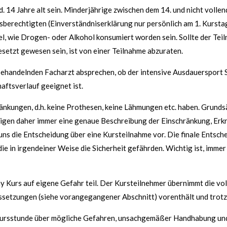
. 14 Jahre alt sein. Minderjährige zwischen dem 14. und nicht volle
sberechtigten (Einverständniserklärung nur persönlich am 1. Kurstag
l, wie Drogen- oder Alkohol konsumiert worden sein. Sollte der Tei
setzt gewesen sein, ist von einer Teilnahme abzuraten.
 behandelnden Facharzt absprechen, ob der intensive Ausdauersport 
aftsverlauf geeignet ist
.
änkungen, d.h. keine Prothesen, keine Lähmungen etc. haben. Grundsä
igen daher immer eine genaue Beschreibung der Einschränkung, Erkr
uns die Entscheidung über eine Kursteilnahme vor. Die finale Entsche
e in irgendeiner Weise die Sicherheit gefährden. Wichtig ist, imme
y Kurs auf eigene Gefahr teil. Der Kursteilnehmer übernimmt die vol
ssetzungen (siehe vorangegangener Abschnitt) vorenthält und trotz
r Kursstunde über mögliche Gefahren, unsachgemäßer Handhabung und