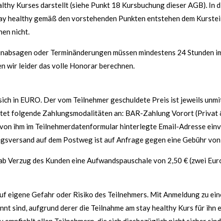
lthy Kurses darstellt (siehe Punkt 18 Kursbuchung dieser AGB). In d
 stay healthy gemäß den vorstehenden Punkten entstehen dem Kurste
en nicht.
nabsagen oder Terminänderungen müssen mindestens 24 Stunden im 
n wir leider das volle Honorar berechnen.
ich in EURO. Der vom Teilnehmer geschuldete Preis ist jeweils unm
bietet folgende Zahlungsmodalitäten an: BAR-Zahlung Vorort (Privat 
e von ihm im Teilnehmerdatenformular hinterlegte Email-Adresse ei
gsversand auf dem Postweg ist auf Anfrage gegen eine Gebühr von
g ab Verzug des Kunden eine Aufwandspauschale von 2,50 € (zwei Euro
uf eigene Gefahr oder Risiko des Teilnehmers. Mit Anmeldung zu ein
nt sind, aufgrund derer die Teilnahme am stay healthy Kurs für ihn e